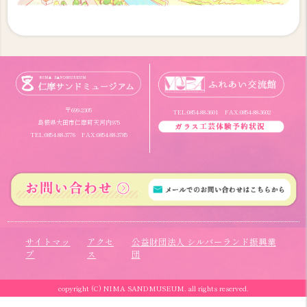
〒699-2305
TEL:0854-88-3601 FAX:0854-88-3602
島根県大田市仁摩町天河内975
TEL:0854-88-3776 FAX:0854-88-3785
サイトマッ
アクセ
公益財団法人 シルバーランド振興業
プ
ス
団
copyright (C) NIMA SANDMUSEUM. all rights reserved.