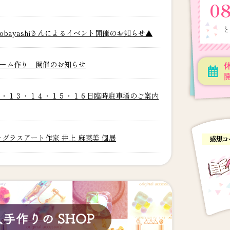
0
と
yoko kobayashiさんによるイベント開催のお知らせ▲
ーム作り 開催のお知らせ
１・１３・１４・１５・１６日臨時駐車場のご案内
グラスアート作家 井上 麻菜美 個展